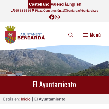
Saltar
Castellano
Valencià
English
al
965 88 55 98
Plaza Constitución, 1
beniarda@beniarda.es
contenido
Menú
El Ayuntamiento
Estás en:
Inicio
|
El Ayuntamiento