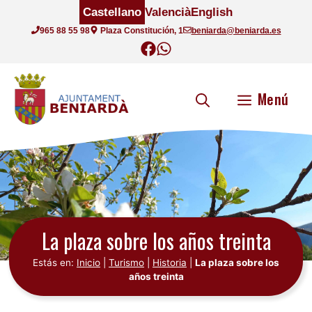
Saltar
Castellano
Valencià
English
al
965 88 55 98
Plaza Constitución, 1
beniarda@beniarda.es
contenido
Menú
La plaza sobre los años treinta
Estás en:
Inicio
|
Turismo
|
Historia
|
La plaza sobre los
años treinta