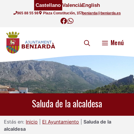
Saltar
Castellano
Valencià
English
al
965 88 55 98
Plaza Constitución, 1
beniarda@beniarda.es
contenido
Menú
Saluda de la alcaldesa
Estás en:
Inicio
|
El Ayuntamiento
|
Saluda de la
alcaldesa