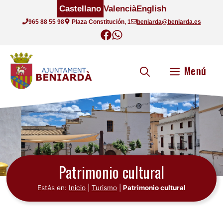
Saltar
Castellano
Valencià
English
al
965 88 55 98
Plaza Constitución, 1
beniarda@beniarda.es
contenido
Menú
Patrimonio cultural
Estás en:
Inicio
|
Turismo
|
Patrimonio cultural