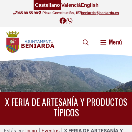
Saltar
Castellano
Valencià
English
al
965 88 55 98
Plaza Constitución, 1
beniarda@beniarda.es
contenido
Menú
X FERIA DE ARTESANÍA Y PRODUCTOS
TÍPICOS
Estás en:
Inicio
|
Eventos
|
X FERIA DE ARTESANÍA Y