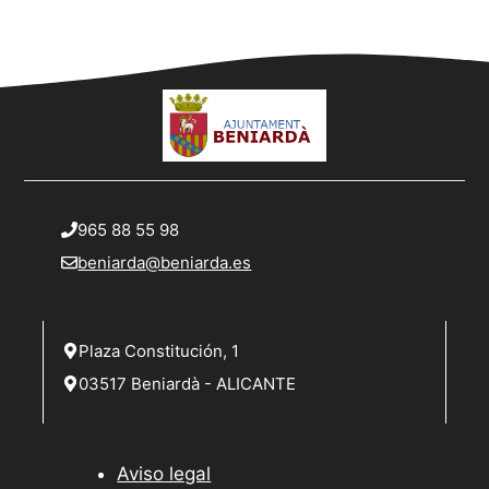
a
n
y
t
o
v
i
s
t
965 88 55 98
a
beniarda@beniarda.es
s
d
e
Plaza Constitución, 1
03517 Beniardà - ALICANTE
E
v
e
Aviso legal