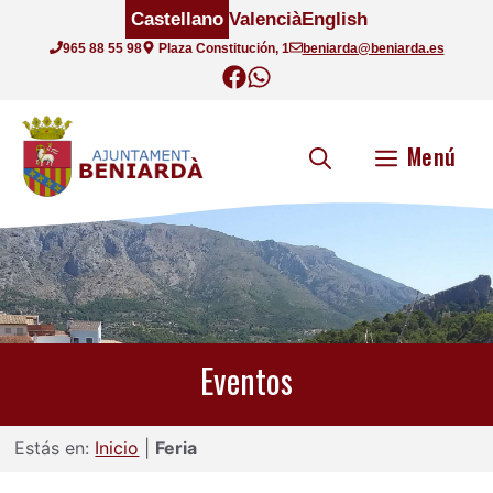
Saltar
Castellano
Valencià
English
al
965 88 55 98
Plaza Constitución, 1
beniarda@beniarda.es
contenido
Menú
Eventos
Estás en:
Inicio
|
Feria